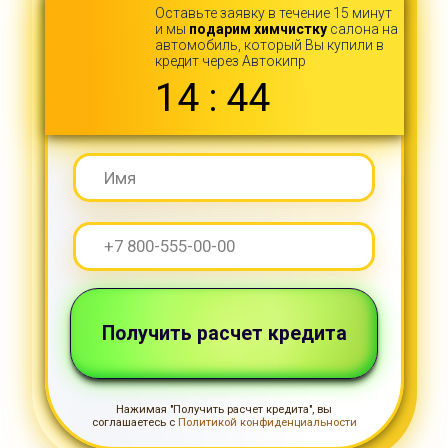
Нажимая "Получить расчет кредита", вы
соглашаетесь с
Политикой конфиденциальности
Нажмите, чтобы позвонить нам
+7 (961) 201-96-47
Еще не подобрали
автомобиль?
На нашей площадке Вас ожидают
до 150 автомобилей
, которые
можно
купить в кредит
Смотреть площадку