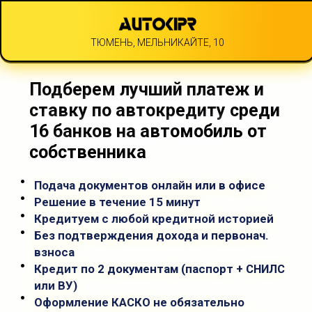
ТЮМЕНЬ, МЕЛЬНИКАЙТЕ, 10
Подберем лучший платеж и
ставку по автокредиту среди
16 банков на автомобиль от
собственника
·
Подача документов онлайн или в офисе
·
Решение в течение 15 минут
·
Кредитуем с любой кредитной историей
·
Без подтверждения дохода и первонач.
взноса
·
Кредит по 2 документам (паспорт + СНИЛС
или ВУ)
·
Оформление КАСКО не обязательно
·
Ставка от 16,4%*, срок от 6 мес. до 120 мес
+ Бесплатно проверим автомобиль
(залог, ограничения, банкротство, ФССП, проверка на ДТП,
корректность пробега, тех. диагностика при необходимости)