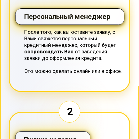
Автокредит без доп.
страховок
Персональный менеджер
максимально отключит
все
дополнительные продукты банков.
4
Оформление документов
Сформируем
весь пакет
документов для сделки:
• для Вас и продавца;
• для банка;
• для ГАИ.
5