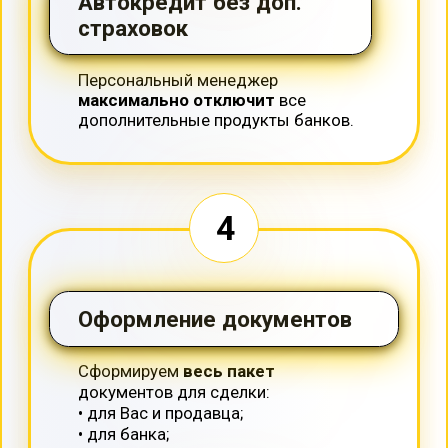
Калькулятор платежей
Сумма кредита
500000
100000
5000000
Размер первоначального взноса
0
0
1000000
Срок кредита (мес.)