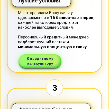
Полная проверка
автомобиля
Перед покупкой наша компания
абсолютно бесплатно
проверит
автомобиль по критериям:
1.Залог
2.Ограничения
3.Банкротство
4.ФССП
5.Проверка автомобиля на ДТП
6.Корректность пробега
7.Тех. диагностика (при необходимости)
6
Химчистка в подарок
После успешной покупки автомобиля
в автокредит, мы сделаем
химчистку
автомобиля
бесплатно!