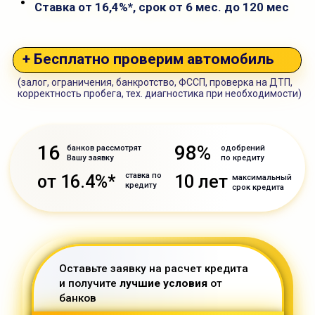
16
98%
банков рассмотрят
одобрений
Вашу заявку
по кредиту
ставка по
от 16.4%*
10 лет
максимальный
кредиту
срок кредита
Оставьте заявку на расчет кредита
и получите
лучшие условия
от
банков
Оставьте заявку в течение 15 минут
и мы
подарим химчистку
салона на
автомобиль, который Вы купили в
кредит через Автокипр
14
:
41
Получить расчет кредита