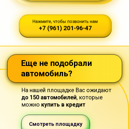
Как с нашей помощью вы
оформите автокредит на
самых лучших условиях?
1
Персональный менеджер
После того, как вы оставите заявку, с
Вами свяжется персональный
кредитный менеджер, который будет
сопровождать Вас
от заведения
заявки до оформления кредита.
Это можно сделать онлайн или в офисе.