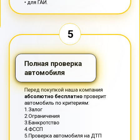
24
6
120
Ежемесячный платеж
24577.03
руб./мес.
+7
Отправить
Расчеты на этом калькуляторе являются
предварительными и конечные условия кредита могут
отличаться в зависимости от конкретного случая.