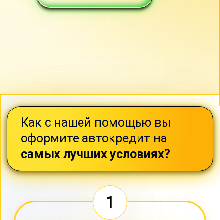
2
Лучшие условия
Мы отправляем Вашу заявку
одновременно в
16 банков-партнеров
,
каждый из которых предлагает
наиболее выгодные условия.
Персональный кредитный менеджер
подберет лучший платеж и
минимальную процентную ставку
.
К кредитному
калькулятору
3